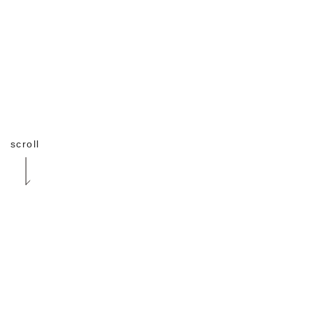
scroll
ABOUT
お一人おひとりの